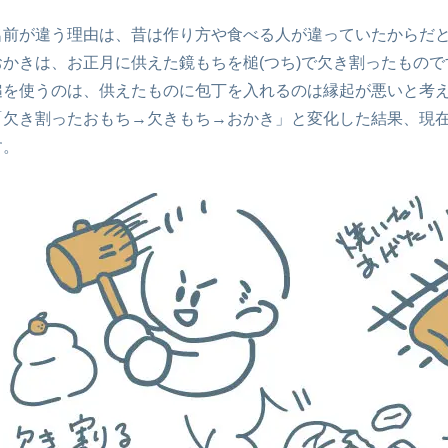
名前が違う理由は、昔は作り方や食べる人が違っていたからだ
おかきは、お正月に供えた鏡もちを槌(つち)で欠き割ったもので
槌を使うのは、供えたものに包丁を入れるのは縁起が悪いと考
「欠き割ったおもち→欠きもち→おかき」と変化した結果、現
す。