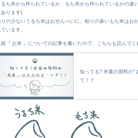
うるち米から作られているか、もち米から作られているかの違い
もあります)
粘りの少ないうるち米はおせんべいに、粘りの多いもち米はお
れています。
以前『 お米 』についての記事を書いたので、こちらも読んで
知ってる? 米菓の原料の” お
て！？