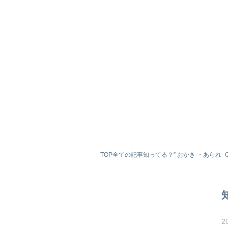
TOP
全ての記事
知ってる？” おかき ・あられ- O
2