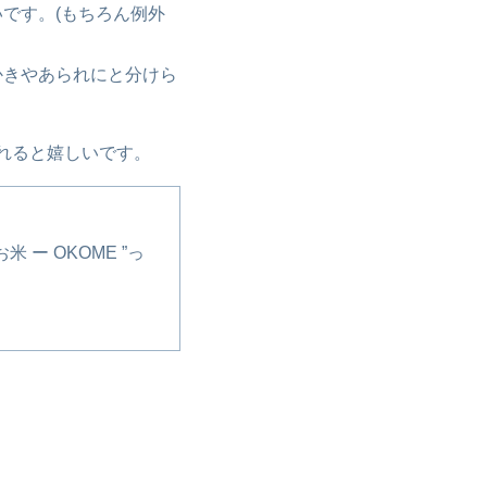
です。(もちろん例外
かきやあられにと分けら
くれると嬉しいです。
米 ー OKOME ”っ