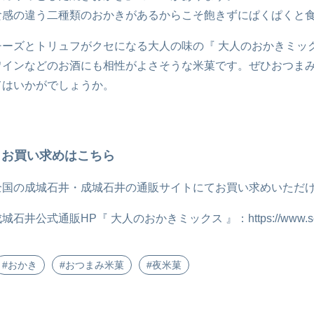
食感の違う二種類のおかきがあるからこそ飽きずにぱくぱくと
チーズとトリュフがクセになる大人の味の『 大人のおかきミック
ワインなどのお酒にも相性がよさそうな米菓です。ぜひおつま
てはいかがでしょうか。
お買い求めはこちら
全国の成城石井・成城石井の通販サイトにてお買い求めいただ
成城石井公式通販HP『 大人のおかきミックス 』：
https://www.s
#おかき
#おつまみ米菓
#夜米菓