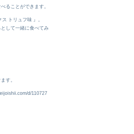
食べることができます。
ス トリュフ味 』。
みとして一緒に食べてみ
けます。
eijoishii.com/d/110727