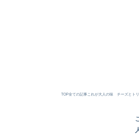
TOP
全ての記事
これが大人の味 チーズとトリ