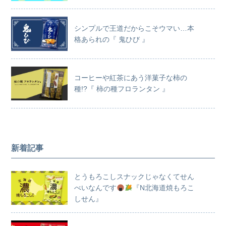
シンプルで王道だからこそウマい…本
格あられの『 鬼ひび 』
コーヒーや紅茶にあう洋菓子な柿の
種!?『 柿の種フロランタン 』
新着記事
とうもろこしスナックじゃなくてせん
べいなんです
『N北海道焼もろこ
しせん』